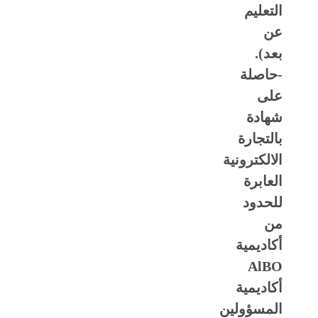
التعليم
عن
بعد).
-حاصلة
على
شهادة
بالتجارة
الالكترونية
العابرة
للحدود
من
أكاديمية
AlBO
أكاديمية
المسؤولين