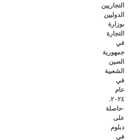
التجاريين
الدوليين
بوزارة
التجارة
في
جمهورية
الصين
الشعبية
في
عام
٢٠٢٤.
-حاصلة
على
دبلوم
في