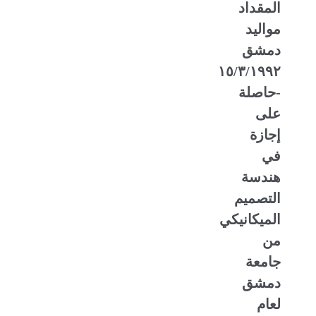
المقداد
مواليد
دمشق
١٥/٣/١٩٩٢
-حاصلة
على
إجازة
في
هندسة
التصميم
الميكانيكي
من
جامعة
دمشق
لعام