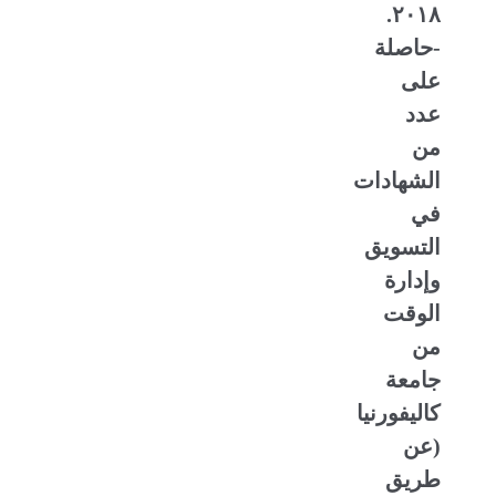
٢٠١٨.
-حاصلة
على
عدد
من
الشهادات
في
التسويق
وإدارة
الوقت
من
جامعة
كاليفورنيا
(عن
طريق